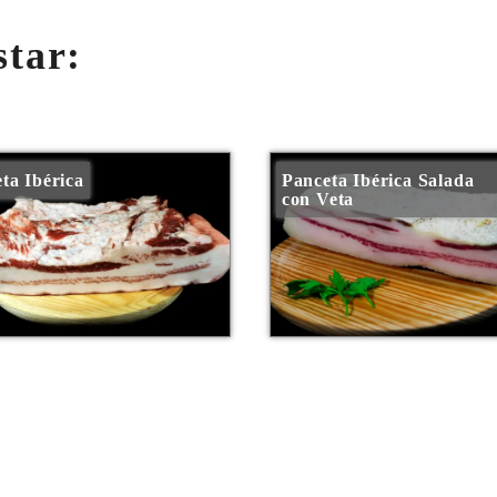
star:
ta Ibérica
Panceta Ibérica Salada
con Veta