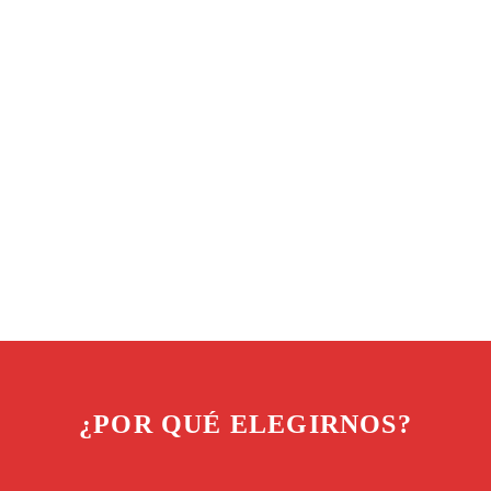
EL MEJOR JAMÓN DEL MERCADO
LOS CERDOS SE ALIMENTAN
SOLO DE BELLOTAS
CURACIÓN MÍNIMA
DE 36 MESES
¿POR QUÉ ELEGIRNOS?